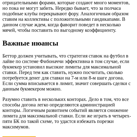
отрицательными форами, которые создают много моментов,
но пока не могут забить. Нередко бывает, что за полчаса
подобные клубы перекрывают фору. Аналогичным образом
ставим на коллективы с положительными гандикапами. В
данном случае ждем, когда фаворит поведет в несколько
мячей, чтобы поставить по выгодному коэффициенту.
Важные нюансы
Беттор должен учитывать, что стратегия ставок на футбол в
лайве по системе Фибоначчи эффективна в том случае, если
букмекер установил высокие лимиты для максимальной
ставки. Перед тем как ставить, нужно посчитать, сколько
потребуется денег для ставки на 7-м или 8-м шаге догона.
Если сумма вписывается в лимит, значит совершать сделки с
данным букмекером можно.
Разумно ставить в нескольких конторах. Дело в том, что все
способы догона легко определяются администрацией
конторы. Логичным развитием событий является снижение
лимита для максимальной ставки. Если же играть в четырех-
пяти БК по такой схеме, то удастся избежать порезки
максимумов.