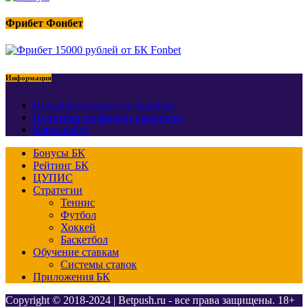
Фрибет Фонбет
Информация
Пользовательское соглашение
Политика конфиденциальности
Карта сайта
Бонусы БК
Рейтинг БК
ЦУПИС
Стратегии
Теннис
Футбол
Хоккей
Баскетбол
Обучение ставкам
Системы ставок
Приложения БК
Copyright © 2018-2024 | Betpush.ru - все права защищены. 18+