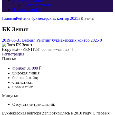
Обучение ставкам
Системы ставок
Приложения БК
Главная
Рейтинг букмекерских контор 2025
БК Зенит
БК Зенит
2019-05-31
Betpush
Рейтинг букмекерских контор 2025
0
[copy text=»ZENIT23″ content=»zenit23″]
Регистрация
Плюсы:
Фрибет 31 000 ₽;
широкая линия;
большой лайв;
статистика;
новый сайт.
Минусы:
Отсутствие трансляций.
Букмекерская контора Zenit открылась в 2010 году. С первых