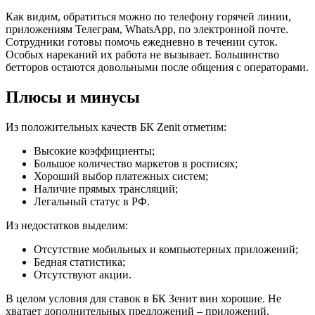
Как видим, обратиться можно по телефону горячей линии,
приложениям Телеграм, WhatsApp, по электронной почте.
Сотрудники готовы помочь ежедневно в течении суток.
Особых нареканий их работа не вызывает. Большинство
бетторов остаются довольными после общения с операторами.
Плюсы и минусы
Из положительных качеств БК Zenit отметим:
Высокие коэффициенты;
Большое количество маркетов в росписях;
Хороший выбор платежных систем;
Наличие прямых трансляций;
Легальный статус в РФ.
Из недостатков выделим:
Отсутствие мобильных и компьютерных приложений;
Бедная статистика;
Отсутствуют акции.
В целом условия для ставок в БК Зенит вин хорошие. Не
хватает дополнительных предложений – приложений,