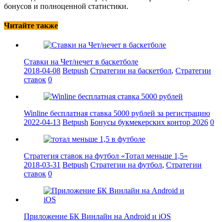
бонусов и полноценной статистики.
Читайте также
Ставки на Чет/нечет в баскетболе
2018-04-08
Betpush
Стратегии на баскетбол
,
Стратегии
ставок
0
Winline бесплатная ставка 5000 рублей за регистрацию
2022-04-13
Betpush
Бонусы букмекерских контор 2026
0
Стратегия ставок на футбол «Тотал меньше 1,5»
2018-03-31
Betpush
Стратегии на футбол
,
Стратегии
ставок
0
Приложение БК Винлайн на Android и iOS