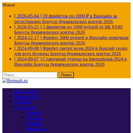
Новое
[ 2026-05-04 ]
10 фрибетов по 1000 ₽ в Винлайн за
регистрацию
Бонусы букмекерских контор 2026
[ 2026-03-21 ]
5 фрибетов по 1000 рублей от БК PARI
Бонусы букмекерских контор 2026
[ 2024-12-17 ]
Фрибет 3000 рублей в Винлайн новичкам
Бонусы букмекерских контор 2026
[ 2024-09-08 ]
Фрибет светит всем 2024 в Винлай снова
для всех бездепы
Бонусы букмекерских контор 2026
[ 2024-09-07 ]
Ставочный турнир на International-2024 в
Винлайн
Бонусы букмекерских контор 2026
Найти:
Бонусы БК
Рейтинг БК
ЦУПИС
Стратегии
Теннис
Футбол
Хоккей
Баскетбол