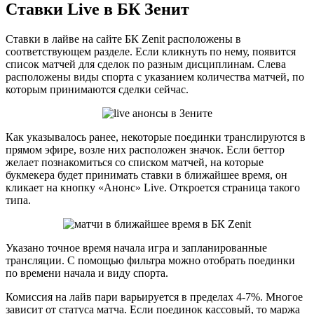
Ставки Live в БК Зенит
Ставки в лайве на сайте БК Zenit расположены в
соответствующем разделе. Если кликнуть по нему, появится
список матчей для сделок по разным дисциплинам. Слева
расположены виды спорта с указанием количества матчей, по
которым принимаются сделки сейчас.
Как указывалось ранее, некоторые поединки транслируются в
прямом эфире, возле них расположен значок. Если беттор
желает познакомиться со списком матчей, на которые
букмекера будет принимать ставки в ближайшее время, он
кликает на кнопку «Анонс» Live. Откроется страница такого
типа.
Указано точное время начала игра и запланированные
трансляции. С помощью фильтра можно отобрать поединки
по времени начала и виду спорта.
Комиссия на лайв пари варьируется в пределах 4-7%. Многое
зависит от статуса матча. Если поединок кассовый, то маржа