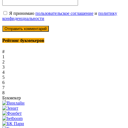
Я принимаю
пользовательское соглашение
и
политику
конфиденциальности
Рейтинг букмекеров
#
1
2
3
4
5
6
7
8
Букмекер