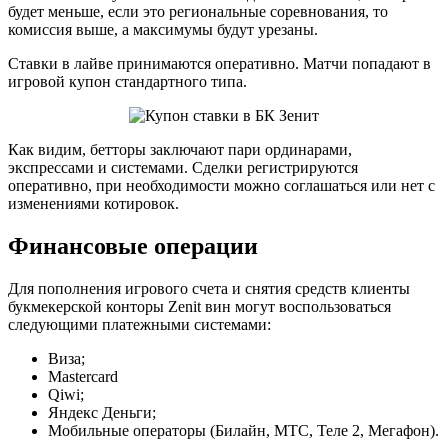
будет меньше, если это региональные соревнования, то
комиссия выше, а максимумы будут урезаны.
Ставки в лайве принимаются оперативно. Матчи попадают в
игровой купон стандартного типа.
Как видим, бетторы заключают пари ординарами,
экспрессами и системами. Сделки регистрируются
оперативно, при необходимости можно соглашаться или нет с
изменениями котировок.
Финансовые операции
Для пополнения игрового счета и снятия средств клиенты
букмекерской конторы Zenit вин могут воспользоваться
следующими платежными системами:
Виза;
Mastercard
Qiwi;
Яндекс Деньги;
Мобильные операторы (Билайн, МТС, Теле 2, Мегафон).