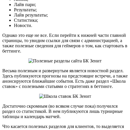
Лайв пари;
Результаты;
Лайв результаты;
Статистика;
Новости.
Однако это еще не все. Если перейти к нижней части главной
страницы, то увидим ссылки для связи с администрацией, а
также полезные сведения для геймеров о том, как стартовать в
беттинге.
Весьма полезным и развернутым является новостной раздел.
Здесь публикуются прогнозы на предстоящие встречи, а также
анонсируются ближайшие события. Есть даже раздел «Школа
ставок» с полезными статьями о стратегиях в беттинге.
Достаточно скромным (во всяком случае пока) получился
раздел со статистикой. В нем публикуются лишь турнирные
таблицы и календарь матчей.
Что касается полезных разделов для клиентов, то выделяется