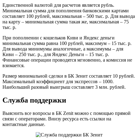
Единственной валютой для расчетов является рубль.
Минимальная сумма для пополнения банковскими картами
составляет 100 рублей, максимальная – 500 тыс. р. Для вывода
на карту – минимальная сумма такая же, максимальная – 75
тыс. р.
При пополнении с кошельков Киви и Яндекс деньги
минимальная сумма равна 100 рублей, максимум – 15 тыс. р.
Для вывода минимумы аналогичные, а максимумы – для
Киви – 250 тыс. р., для Яндекс Деньги – 15 тыс. р.
Финансовые операции проводятся мгновенно, а комиссия не
взимается.
Размер минимальной сделки в БК Зенит составляет 10 рублей.
Максимальный коэффициент для экспрессов – 1000.
Наибольший разовый выигрыш составляет 3 млн. рублей.
Служба поддержки
Выяснить все вопросы в БК Zenit можно с помощью прямой
связи с операторами. Внизу ресурса есть ссылки на
контактные данные.