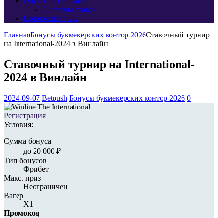
Обучение ставкам
Системы ставок
Приложения БК
Главная
Бонусы букмекерских контор 2026
Ставочный турнир
на International-2024 в Винлайн
Ставочный турнир на International-
2024 в Винлайн
2024-09-07
Betpush
Бонусы букмекерских контор 2026
0
Регистрация
Условия:
Сумма бонуса
до 20 000 ₽
Тип бонусов
Фрибет
Макс. приз
Неограничен
Вагер
X1
Промокод