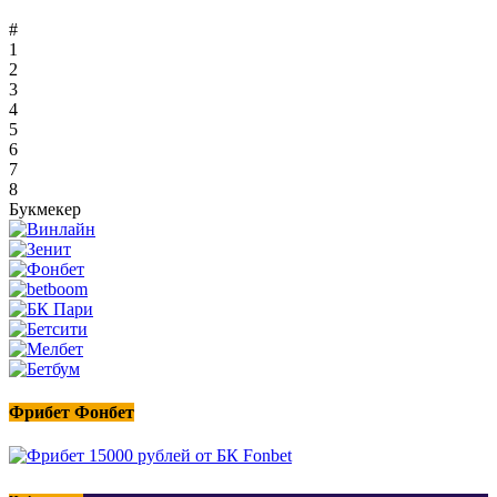
#
1
2
3
4
5
6
7
8
Букмекер
Фрибет Фонбет