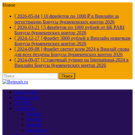
Новое
[ 2026-05-04 ]
10 фрибетов по 1000 ₽ в Винлайн за
регистрацию
Бонусы букмекерских контор 2026
[ 2026-03-21 ]
5 фрибетов по 1000 рублей от БК PARI
Бонусы букмекерских контор 2026
[ 2024-12-17 ]
Фрибет 3000 рублей в Винлайн новичкам
Бонусы букмекерских контор 2026
[ 2024-09-08 ]
Фрибет светит всем 2024 в Винлай снова
для всех бездепы
Бонусы букмекерских контор 2026
[ 2024-09-07 ]
Ставочный турнир на International-2024 в
Винлайн
Бонусы букмекерских контор 2026
Найти:
Бонусы БК
Рейтинг БК
ЦУПИС
Стратегии
Теннис
Футбол
Хоккей
Баскетбол