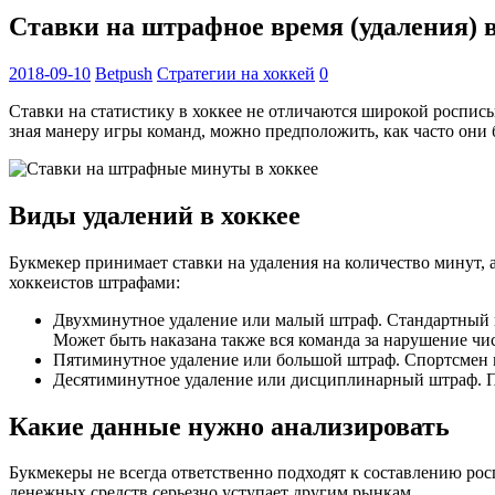
Ставки на штрафное время (удаления) в
2018-09-10
Betpush
Стратегии на хоккей
0
Ставки на статистику в хоккее не отличаются широкой роспись
зная манеру игры команд, можно предположить, как часто они б
Виды удалений в хоккее
Букмекер принимает ставки на удаления на количество минут, 
хоккеистов штрафами:
Двухминутное удаление или малый штраф. Стандартный пр
Может быть наказана также вся команда за нарушение чис
Пятиминутное удаление или большой штраф. Спортсмен мо
Десятиминутное удаление или дисциплинарный штраф. При
Какие данные нужно анализировать
Букмекеры не всегда ответственно подходят к составлению рос
денежных средств серьезно уступает другим рынкам.