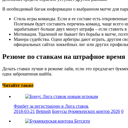
В необходимый багаж информации о выбранном матче для пари
Стиль игры команды. Если в ее составе есть откровенные
Полезным будет составить перечень команд, чаще всего 
зарабатывает больше двух минут штрафа – если ставить в
Мотивация. Удалений не бывает без борьбы в матче, поэт
Манера судейства. Одни арбитры дают играть, другим св
официальных сайтах хоккейных лиг или других профильн
Резюме по ставкам на штрафное время
Делать ставки лучше в режиме лайв, если это предлагает букм
одна заброшенная шайба.
Читайте также
Фрибет за регистрацию в Лига ставок
2018-03-21
Betpush
Бонусы букмекерских контор 2026
0