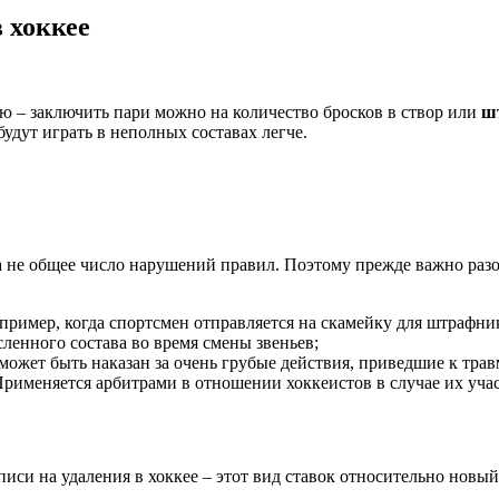
 хоккее
ю – заключить пари можно на количество бросков в створ или
ш
удут играть в неполных составах легче.
а не общее число нарушений правил. Поэтому прежде важно разоб
имер, когда спортсмен отправляется на скамейку для штрафнико
ленного состава во время смены звеньев;
жет быть наказан за очень грубые действия, приведшие к трав
меняется арбитрами в отношении хоккеистов в случае их участ
писи на удаления в хоккее – этот вид ставок относительно новы