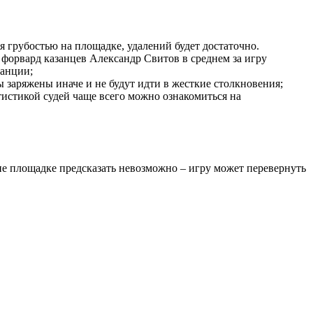
я грубостью на площадке, удалений будет достаточно.
 форвард казанцев Александр Свитов в среднем за игру
танции;
ы заряжены иначе и не будут идти в жесткие столкновения;
истикой судей чаще всего можно ознакомиться на
 не площадке предсказать невозможно – игру может перевернуть