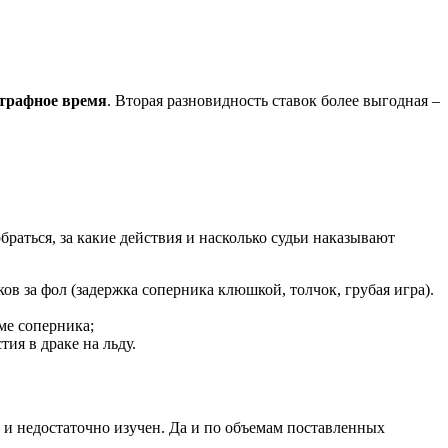
трафное время
. Вторая разновидность ставок более выгодная –
раться, за какие действия и насколько судьи наказывают
в за фол (задержка соперника клюшкой, толчок, грубая игра).
ме соперника;
ия в драке на льду.
й и недостаточно изучен. Да и по объемам поставленных