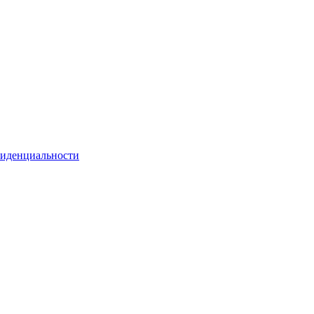
фиденциальности