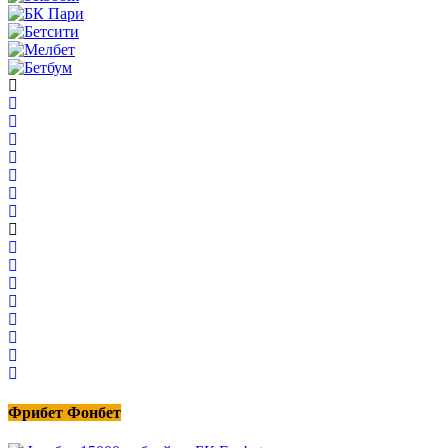
Фрибет Фонбет