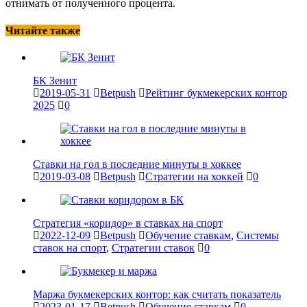
отнимать от полученного процента.
Читайте также
БК Зенит
2019-05-31
Betpush
Рейтинг букмекерских контор
2025
0
Ставки на гол в последние минуты в хоккее
2019-03-08
Betpush
Стратегии на хоккей
0
Стратегия «коридор» в ставках на спорт
2022-12-09
Betpush
Обучение ставкам
,
Системы
ставок на спорт
,
Стратегии ставок
0
Маржа букмекерских контор: как считать показатель
2023-01-17
Betpush
Обучение ставкам
0