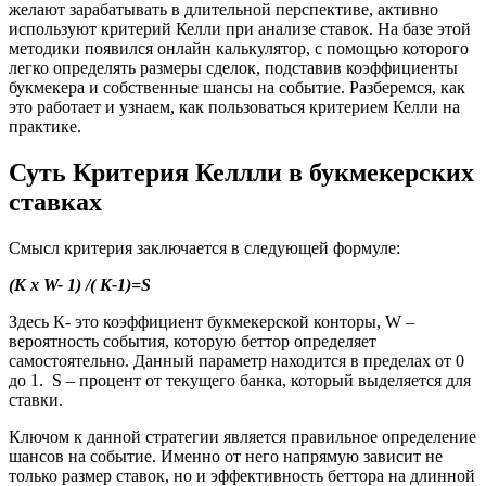
желают зарабатывать в длительной перспективе, активно
используют критерий Келли при анализе ставок. На базе этой
методики появился онлайн калькулятор, с помощью которого
легко определять размеры сделок, подставив коэффициенты
букмекера и собственные шансы на событие. Разберемся, как
это работает и узнаем, как пользоваться критерием Келли на
практике.
Суть Критерия Келлли в букмекерских
ставках
Смысл критерия заключается в следующей формуле:
(К
х
W- 1) /( К-1)=
S
Здесь К- это коэффициент букмекерской конторы, W –
вероятность события, которую беттор определяет
самостоятельно. Данный параметр находится в пределах от 0
до 1. S – процент от текущего банка, который выделяется для
ставки.
Ключом к данной стратегии является правильное определение
шансов на событие. Именно от него напрямую зависит не
только размер ставок, но и эффективность беттора на длинной