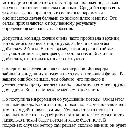
мотивацию оппонентов, их турнирное положение, а также
текущее состояние ключевых игроков. Среди бетторов есть
такое негласное правило, что основные параметры
оцениваются двумя баллами со знаком плюс и минус. Эти
баллы прибавляются к полученному результату,
определяющему шансы на события.
Допустим, команда хозяин очень часто пробивала верхний
тотал, много забивала и пропускала. Значит к шансам
добавляем 2 балла. В тоже время, гости играли с той же
результативностью, которая уже учтена нами. Значит ни
добавлять, ни отнимать ничего не нужно.
Смотрим на состояние ключевых игроков. Форварды
забивали в недавних матчах и находятся в хорошей форме. В
защите ошибок меньше, чем обычно, что привело к
уменьшению пропущенных голов. Показатели компенсируют
друг друга. Значит ничего не меняем в значении.
Но поступила информация об ухудшении погоды. Ожидается
сильный дождь. Как известно, плохое поле заметно осложняет
командам действовать в атаке. Уменьшается количество
опасных моментов падает результативность. Остается понять,
насколько плохой будет погода и какое будет поле. В
подобных случаях беттор сам решает, сколько единиц он будет