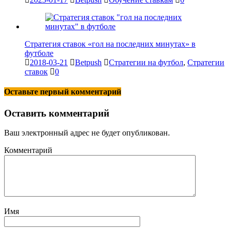
Стратегия ставок «гол на последних минутах» в
футболе
2018-03-21
Betpush
Стратегии на футбол
,
Стратегии
ставок
0
Оставьте первый комментарий
Оставить комментарий
Ваш электронный адрес не будет опубликован.
Комментарий
Имя