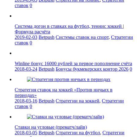
ставок
0
Система догон в ставках на футбол, теннис хоккей |
Формула расчёта
2019-02-03
Betpush
Системы ставок на спорт
,
Стратегии
ставок
0
Winline бонус 16000 рублей за первое пополнение счёта
2018-03-24
Betpush
Бонусы букмекерских контор 2026
0
Стратегия ставок на хоккей «Против ничьих в
периодах»
2018-03-16
Betpush
Стратегии на хоккей
,
Стратегии
ставок
0
Ставки на угловые (прематч/лайв)
2018-03-05
Betpush
Стратегии на футбол
,
Стратегии