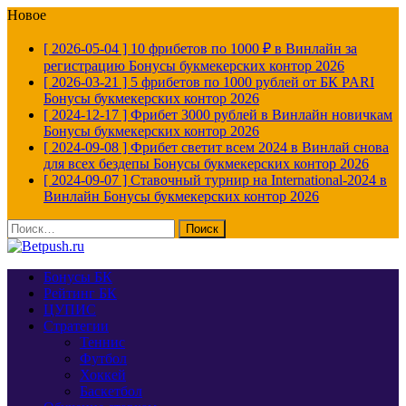
Новое
[ 2026-05-04 ]
10 фрибетов по 1000 ₽ в Винлайн за
регистрацию
Бонусы букмекерских контор 2026
[ 2026-03-21 ]
5 фрибетов по 1000 рублей от БК PARI
Бонусы букмекерских контор 2026
[ 2024-12-17 ]
Фрибет 3000 рублей в Винлайн новичкам
Бонусы букмекерских контор 2026
[ 2024-09-08 ]
Фрибет светит всем 2024 в Винлай снова
для всех бездепы
Бонусы букмекерских контор 2026
[ 2024-09-07 ]
Ставочный турнир на International-2024 в
Винлайн
Бонусы букмекерских контор 2026
Найти:
Бонусы БК
Рейтинг БК
ЦУПИС
Стратегии
Теннис
Футбол
Хоккей
Баскетбол