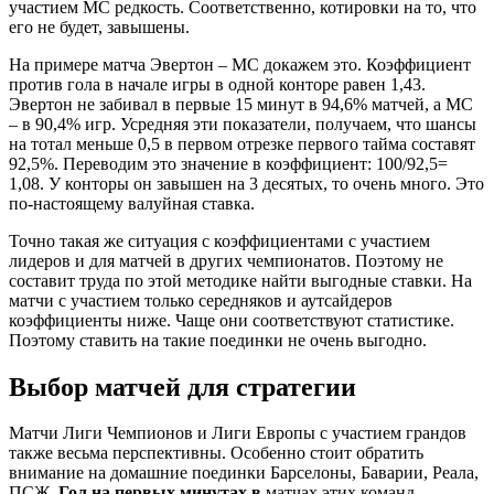
участием МС редкость. Соответственно, котировки на то, что
его не будет, завышены.
На примере матча Эвертон – МС докажем это. Коэффициент
против гола в начале игры в одной конторе равен 1,43.
Эвертон не забивал в первые 15 минут в 94,6% матчей, а МС
– в 90,4% игр. Усредняя эти показатели, получаем, что шансы
на тотал меньше 0,5 в первом отрезке первого тайма составят
92,5%. Переводим это значение в коэффициент: 100/92,5=
1,08. У конторы он завышен на 3 десятых, то очень много. Это
по-настоящему валуйная ставка.
Точно такая же ситуация с коэффициентами с участием
лидеров и для матчей в других чемпионатов. Поэтому не
составит труда по этой методике найти выгодные ставки. На
матчи с участием только середняков и аутсайдеров
коэффициенты ниже. Чаще они соответствуют статистике.
Поэтому ставить на такие поединки не очень выгодно.
Выбор матчей для стратегии
Матчи Лиги Чемпионов и Лиги Европы с участием грандов
также весьма перспективны. Особенно стоит обратить
внимание на домашние поединки Барселоны, Баварии, Реала,
ПСЖ.
Гол на первых минутах в
матчах этих команд