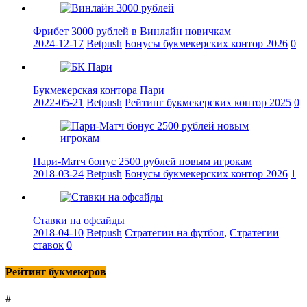
Фрибет 3000 рублей в Винлайн новичкам
2024-12-17
Betpush
Бонусы букмекерских контор 2026
0
Букмекерская контора Пари
2022-05-21
Betpush
Рейтинг букмекерских контор 2025
0
Пари-Матч бонус 2500 рублей новым игрокам
2018-03-24
Betpush
Бонусы букмекерских контор 2026
1
Ставки на офсайды
2018-04-10
Betpush
Стратегии на футбол
,
Стратегии
ставок
0
Рейтинг букмекеров
#