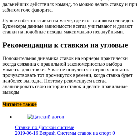
дальнейших дейсттвиях команд, то можно делать ставку и при
забитом голе фаворита.
Лучше избегать ставки на матче, где итог слишком очевиден.
Букмекеры данные зависимости всегда учитывают и делают
ставки на подобные исходы максимально невалуйными.
Рекомендации к ставкам на угловые
Положительная динамика ставок на корнеры практически
всегда связанна с правильной закономерностью выбора
момента для ставки. У вас не получится с первых попыток
прочувствовать тот промежуток времени, когда ставка будет
наиболее выгодна. Поэтому рекомендуем всегда
анализировать свою историю ставок и делать правильные
выводы.
Читайте также
Ставки по Датской системе
2019-06-16
Betpush
Системы ставок на спорт
0