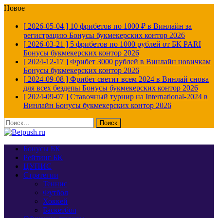
Новое
[ 2026-05-04 ]
10 фрибетов по 1000 ₽ в Винлайн за
регистрацию
Бонусы букмекерских контор 2026
[ 2026-03-21 ]
5 фрибетов по 1000 рублей от БК PARI
Бонусы букмекерских контор 2026
[ 2024-12-17 ]
Фрибет 3000 рублей в Винлайн новичкам
Бонусы букмекерских контор 2026
[ 2024-09-08 ]
Фрибет светит всем 2024 в Винлай снова
для всех бездепы
Бонусы букмекерских контор 2026
[ 2024-09-07 ]
Ставочный турнир на International-2024 в
Винлайн
Бонусы букмекерских контор 2026
Найти:
Бонусы БК
Рейтинг БК
ЦУПИС
Стратегии
Теннис
Футбол
Хоккей
Баскетбол